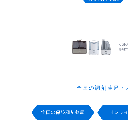
左図ジ
専用フ
全国の調剤薬局・