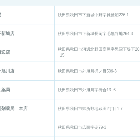
薬局
秋田県秋田市下新城中野字琵琶沼226-1
下新城店
秋田県秋田市下新城長岡字毛無谷地264-3
秋田県秋田市河辺北野田高屋字黒沼下堤下20
河辺店
ｰ15
外旭川店
秋田県秋田市外旭川梶ノ目509-3
ま薬局
秋田県秋田市外旭川字待合13−6
調剤薬局 本店
秋田県秋田市御所野地蔵田2丁目1-7
秋田県秋田市広面字碇79-3