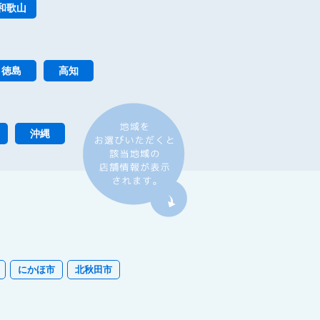
和歌山
徳島
高知
沖縄
にかほ市
北秋田市