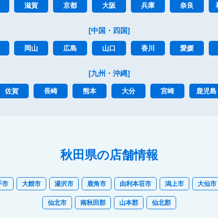
滋賀
京都
大阪
兵庫
奈良
[中国・四国]
岡山
広島
山口
香川
愛媛
[九州・沖縄]
佐賀
長崎
熊本
大分
宮崎
鹿児島
秋田県の店舗情報
手市
大館市
湯沢市
鹿角市
由利本荘市
潟上市
大仙市
仙北市
南秋田郡
山本郡
仙北郡