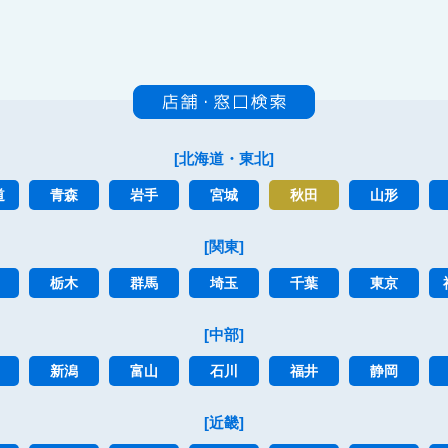
[北海道・東北]
道
青森
岩手
宮城
秋田
山形
[関東]
栃木
群馬
埼玉
千葉
東京
[中部]
新潟
富山
石川
福井
静岡
[近畿]