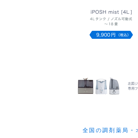
左図ジ
専用フ
全国の調剤薬局・